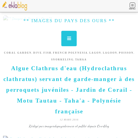
MENU
** IMAGES DU PAYS DES OURS **
,
,
,
,
,
,
,
CORAL GARDEN
DIVE
FISH
FRENCH POLYNESIA
LAGON
LAGOON
POISSON
,
SNORKELING
TAHAA
Algue Clathrus d'eau (Hydroclathrus
clathratus) servant de garde-manger à des
perroquets juvéniles - Jardin de Corail -
Motu Tautau - Taha'a - Polynésie
française
12 MARS 2016
Rédigé par imagesdupaysdesours et publié depuis Overblog