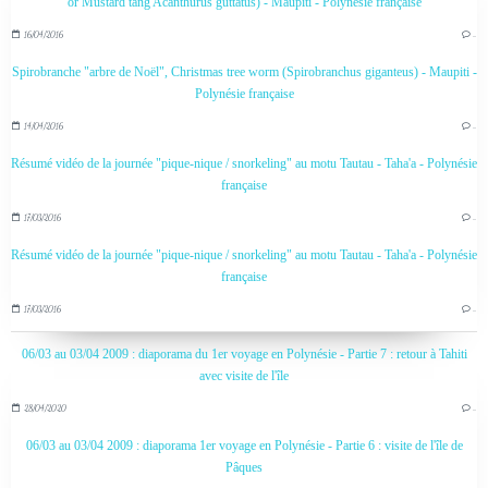
or Mustard tang Acanthurus guttatus) - Maupiti - Polynésie française
16/04/2016
…
Spirobranche "arbre de Noël", Christmas tree worm (Spirobranchus giganteus) - Maupiti -
Polynésie française
14/04/2016
…
Résumé vidéo de la journée "pique-nique / snorkeling" au motu Tautau - Taha'a - Polynésie
française
17/03/2016
…
Résumé vidéo de la journée "pique-nique / snorkeling" au motu Tautau - Taha'a - Polynésie
française
17/03/2016
…
06/03 au 03/04 2009 : diaporama du 1er voyage en Polynésie - Partie 7 : retour à Tahiti
avec visite de l'île
28/04/2020
…
06/03 au 03/04 2009 : diaporama 1er voyage en Polynésie - Partie 6 : visite de l'île de
Pâques