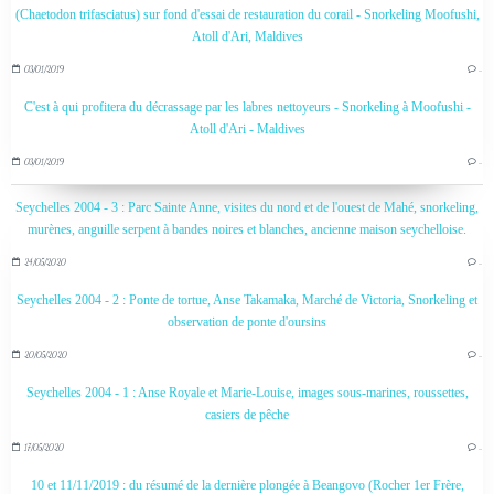
(Chaetodon trifasciatus) sur fond d'essai de restauration du corail - Snorkeling Moofushi,
Atoll d'Ari, Maldives
03/01/2019
…
C'est à qui profitera du décrassage par les labres nettoyeurs - Snorkeling à Moofushi -
Atoll d'Ari - Maldives
03/01/2019
…
Seychelles 2004 - 3 : Parc Sainte Anne, visites du nord et de l'ouest de Mahé, snorkeling,
murènes, anguille serpent à bandes noires et blanches, ancienne maison seychelloise.
24/05/2020
…
Seychelles 2004 - 2 : Ponte de tortue, Anse Takamaka, Marché de Victoria, Snorkeling et
observation de ponte d'oursins
20/05/2020
…
Seychelles 2004 - 1 : Anse Royale et Marie-Louise, images sous-marines, roussettes,
casiers de pêche
17/05/2020
…
10 et 11/11/2019 : du résumé de la dernière plongée à Beangovo (Rocher 1er Frère,