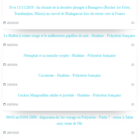
10 et 11/11/2019 : du résumé de la dernière plongée à Beangovo (Rocher 1er Frère,
Tsarabanjina, Mitsio) au survol de Madagascar lors du retour vers la France
27/02/2020
…
Le Bulbul à ventre rouge et le malheureux papillon de nuit - Huahine - Polynésie française
16/07/2016
…
Nénuphar et sa mouche syrphe - Huahine - Polynésie française
13/07/2016
…
Cocoteraie - Huahine - Polynésie française
11/07/2016
…
Geckos Margouillats adulte et juvénile - Huahine - Polynésie française
10/07/2016
…
06/03 au 03/04 2009 : diaporama du 1er voyage en Polynésie - Partie 7 : retour à Tahiti
avec visite de l'île
28/04/2020
…