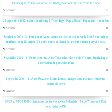
Tsarabanjina, Mitsio) au survol de Madagascar lors du retour vers la France
27/02/2020
…
28 septembre 2022, matin : snorkeling à Triton Bay - Papua Barat - Papouasie - Indonésie
23/06/2025
…
Seychelles 2004 - 3 : Parc Sainte Anne, visites du nord et de l'ouest de Mahé, snorkeling,
murènes, anguille serpent à bandes noires et blanches, ancienne maison seychelloise.
24/05/2020
…
Seychelles 2004 - 2 : Ponte de tortue, Anse Takamaka, Marché de Victoria, Snorkeling et
observation de ponte d'oursins
20/05/2020
…
Seychelles 2004 - 1 : Anse Royale et Marie-Louise, images sous-marines, roussettes,
casiers de pêche
17/05/2020
…
06/03 au 03/04 2009 : diaporama du 1er voyage en Polynésie - Partie 7 : retour à Tahiti
avec visite de l'île