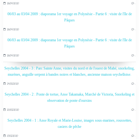
26/04/2020
…
06/03 au 03/04 2009 : diaporama 1er voyage en Polynésie - Partie 6 : visite de l'île de
Pâques
26/04/2020
…
06/03 au 03/04 2009 : diaporama 1er voyage en Polynésie - Partie 6 : visite de l'île de
Pâques
26/04/2020
…
Seychelles 2004 - 3 : Parc Sainte Anne, visites du nord et de l'ouest de Mahé, snorkeling,
murènes, anguille serpent à bandes noires et blanches, ancienne maison seychelloise.
24/05/2020
…
Seychelles 2004 - 2 : Ponte de tortue, Anse Takamaka, Marché de Victoria, Snorkeling et
observation de ponte d'oursins
20/05/2020
…
Seychelles 2004 - 1 : Anse Royale et Marie-Louise, images sous-marines, roussettes,
casiers de pêche
17/05/2020
…