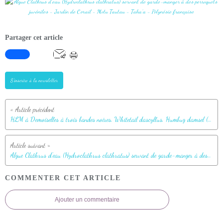
Partager cet article
S'inscrire à la newsletter
HLM à Demoiselles à trois bandes noires, Whitetail dascyllus, Humbug damsel (Dascyllus aruanus) - Jardin de Corail - Motu Tautau - Taha'a - Polynésie française
Algue Clathrus d'eau (Hydroclathrus clathratus) servant de garde-manger à des perroquets juvéniles - Jardin de Corail - Motu Tautau - Taha'a - Polynésie française
COMMENTER CET ARTICLE
Ajouter un commentaire