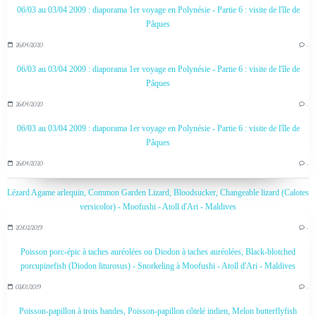
06/03 au 03/04 2009 : diaporama 1er voyage en Polynésie - Partie 6 : visite de l'île de
Pâques
26/04/2020
…
06/03 au 03/04 2009 : diaporama 1er voyage en Polynésie - Partie 6 : visite de l'île de
Pâques
26/04/2020
…
06/03 au 03/04 2009 : diaporama 1er voyage en Polynésie - Partie 6 : visite de l'île de
Pâques
26/04/2020
…
Lézard Agame arlequin, Common Garden Lizard, Bloodsucker, Changeable lizard (Calotes
versicolor) - Moofushi - Atoll d'Ari - Maldives
20/02/2019
…
Poisson porc-épic à taches auréolées ou Diodon à taches auréolées, Black-blotched
porcupinefish (Diodon liturosus) - Snorkeling à Moofushi - Atoll d'Ari - Maldives
03/01/2019
…
Poisson-papillon à trois bandes, Poisson-papillon côtelé indien, Melon butterflyfish