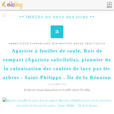
MENU
** IMAGES DU PAYS DES OURS **
,
,
,
,
,
,
,
,
ARBRE
FLEUR
FLOWER
LAVE
RED
REUNION
ROUGE
TREE
VOLCAN
Agariste à feuilles de saule, Bois de
rempart (Agarista salicifolia), pionnier de
la colonisation des coulées de lave par les
arbres - Saint-Philippe - Île de la Réunion
3 OCTOBRE 2018
Rédigé par imagesdupaysdesours et publié depuis Overblog