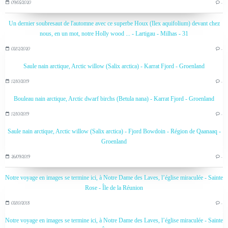
09/05/2020
…
Un dernier soubresaut de l'automne avec ce superbe Houx (Ilex aquifolium) devant chez
nous, en un mot, notre Holly wood ... - Lartigau - Milhas - 31
03/12/2020
…
Saule nain arctique, Arctic willow (Salix arctica) - Karrat Fjord - Groenland
12/10/2019
…
Bouleau nain arctique, Arctic dwarf birchs (Betula nana) - Karrat Fjord - Groenland
12/10/2019
…
Saule nain arctique, Arctic willow (Salix arctica) - Fjord Bowdoin - Région de Qaanaaq -
Groenland
26/09/2019
…
Notre voyage en images se termine ici, à Notre Dame des Laves, l’église miraculée - Sainte
Rose - Île de la Réunion
03/10/2018
…
Notre voyage en images se termine ici, à Notre Dame des Laves, l’église miraculée - Sainte