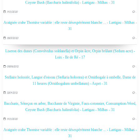
Coyote Bush (Baccharis halimifolia) - Lartigau - Milhas - 31
14/11/2020
…
Araignée crabe Thomise variable : elle reste désespérément blanche ... - Lartigau - Milhas -
31
18/07/2020
…
Liseron des dunes (Convolvulus soldanella) et Orpin âcre, Orpin brûlant (Sedum acre) -
Loix - Ile de Ré - 17
08/06/2021
…
Stellaire holostée, Langue d'oiseau (Stellaria holostea) et Ornithogale à ombelle, Dame de
11 heures (Ornithogalum umbellatum) - Aspet - 31
13/04/2021
…
Baccharis, Séneçon en arbre, Bacchante de Virginie, Faux-cotonnier, Consumption-Weed,
Coyote Bush (Baccharis halimifolia) - Lartigau - Milhas - 31
14/11/2020
…
Araignée crabe Thomise variable : elle reste désespérément blanche ... - Lartigau - Milhas -
31