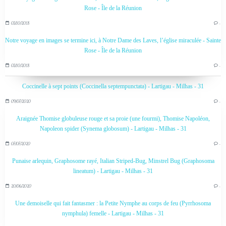
Rose - Île de la Réunion
03/10/2018
…
Notre voyage en images se termine ici, à Notre Dame des Laves, l’église miraculée - Sainte
Rose - Île de la Réunion
03/10/2018
…
Coccinelle à sept points (Coccinella septempunctata) - Lartigau - Milhas - 31
09/07/2020
…
Araignée Thomise globuleuse rouge et sa proie (une fourmi), Thomise Napoléon,
Napoleon spider (Synema globosum) - Lartigau - Milhas - 31
07/07/2020
…
Punaise arlequin, Graphosome rayé, Italian Striped-Bug, Minstrel Bug (Graphosoma
lineatum) - Lartigau - Milhas - 31
20/06/2020
…
Une demoiselle qui fait fantasmer : la Petite Nymphe au corps de feu (Pyrrhosoma
nymphula) femelle - Lartigau - Milhas - 31