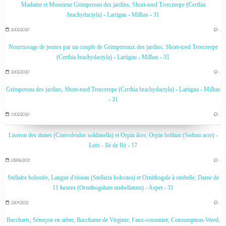
Madame et Monsieur Grimpereau des jardins, Short-toed Treecreepe (Certhia
brachydactyla) - Lartigau - Milhas - 31
31/05/2020
…
Nourrissage de jeunes par un couple de Grimpereaux des jardins, Short-toed Treecreepe
(Certhia brachydactyla) - Lartigau - Milhas - 31
31/05/2020
…
Grimpereau des jardins, Short-toed Treecreepe (Certhia brachydactyla) - Lartigau - Milhas
- 31
11/05/2020
…
Liseron des dunes (Convolvulus soldanella) et Orpin âcre, Orpin brûlant (Sedum acre) -
Loix - Ile de Ré - 17
08/06/2021
…
Stellaire holostée, Langue d'oiseau (Stellaria holostea) et Ornithogale à ombelle, Dame de
11 heures (Ornithogalum umbellatum) - Aspet - 31
13/04/2021
…
Baccharis, Séneçon en arbre, Bacchante de Virginie, Faux-cotonnier, Consumption-Weed,