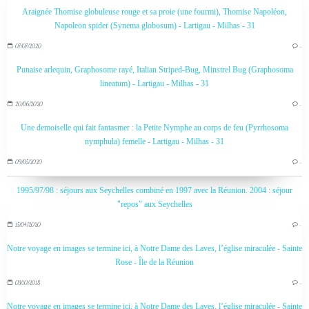
Araignée Thomise globuleuse rouge et sa proie (une fourmi), Thomise Napoléon,
Napoleon spider (Synema globosum) - Lartigau - Milhas - 31
07/07/2020
…
Punaise arlequin, Graphosome rayé, Italian Striped-Bug, Minstrel Bug (Graphosoma
lineatum) - Lartigau - Milhas - 31
20/06/2020
…
Une demoiselle qui fait fantasmer : la Petite Nymphe au corps de feu (Pyrrhosoma
nymphula) femelle - Lartigau - Milhas - 31
09/05/2020
…
1995/97/98 : séjours aux Seychelles combiné en 1997 avec la Réunion. 2004 : séjour
"repos" aux Seychelles
15/04/2020
…
Notre voyage en images se termine ici, à Notre Dame des Laves, l’église miraculée - Sainte
Rose - Île de la Réunion
03/10/2018
…
Notre voyage en images se termine ici, à Notre Dame des Laves, l’église miraculée - Sainte