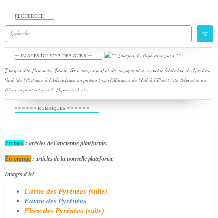
RECHERCHE
** IMAGES DU PAYS DES OURS **
Images des Pyrénées (Faune, flore, paysages) et de voyages plus ou moins lointains, du Nord au
Sud (de l'Arctique à l'Antarctique en passant par l'Afrique), de l'Est à l'Ouest (de Polynésie au
Pérou en passant par la Papouasie), etc.
* * * * * * RUBRIQUES * * * * * *
En bleu
: articles de l'ancienne plateforme.
En orange
: articles de la nouvelle plateforme
Images d'ici
Faune des Pyrénées (suite)
Faune des Pyrénées
Flore des Pyrénées (suite)