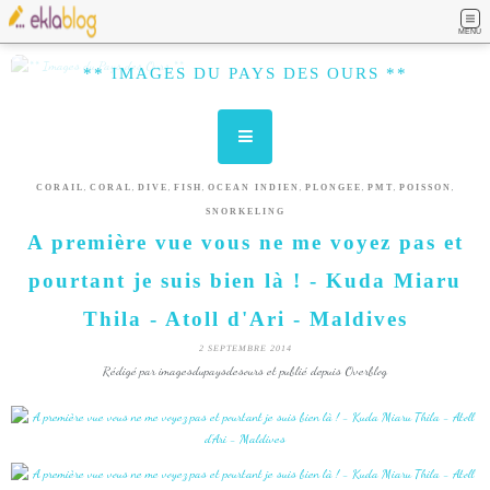
MENU
** IMAGES DU PAYS DES OURS **
,
,
,
,
,
,
,
,
CORAIL
CORAL
DIVE
FISH
OCEAN INDIEN
PLONGEE
PMT
POISSON
SNORKELING
A première vue vous ne me voyez pas et
pourtant je suis bien là ! - Kuda Miaru
Thila - Atoll d'Ari - Maldives
2 SEPTEMBRE 2014
Rédigé par imagesdupaysdesours et publié depuis Overblog