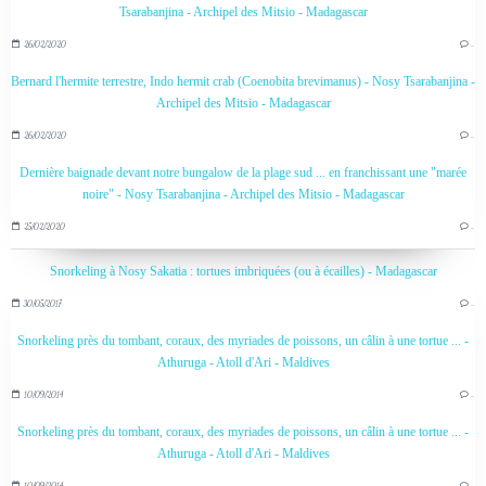
Tsarabanjina - Archipel des Mitsio - Madagascar
26/02/2020
…
Bernard l'hermite terrestre, Indo hermit crab (Coenobita brevimanus) - Nosy Tsarabanjina -
Archipel des Mitsio - Madagascar
26/02/2020
…
Dernière baignade devant notre bungalow de la plage sud ... en franchissant une "marée
noire" - Nosy Tsarabanjina - Archipel des Mitsio - Madagascar
25/02/2020
…
Snorkeling à Nosy Sakatia : tortues imbriquées (ou à écailles) - Madagascar
30/05/2017
…
Snorkeling près du tombant, coraux, des myriades de poissons, un câlin à une tortue ... -
Athuruga - Atoll d'Ari - Maldives
10/09/2014
…
Snorkeling près du tombant, coraux, des myriades de poissons, un câlin à une tortue ... -
Athuruga - Atoll d'Ari - Maldives
10/09/2014
…