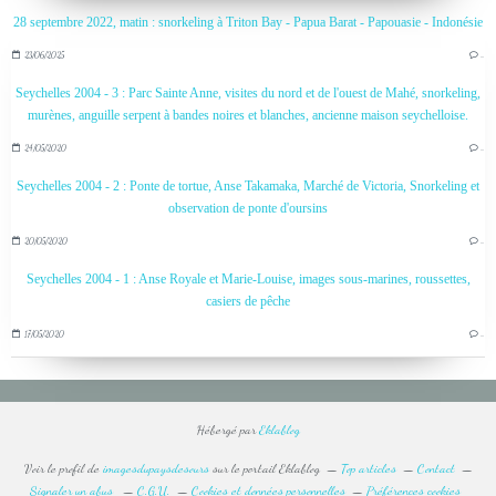
28 septembre 2022, matin : snorkeling à Triton Bay - Papua Barat - Papouasie - Indonésie
23/06/2025
…
Seychelles 2004 - 3 : Parc Sainte Anne, visites du nord et de l'ouest de Mahé, snorkeling,
murènes, anguille serpent à bandes noires et blanches, ancienne maison seychelloise.
24/05/2020
…
Seychelles 2004 - 2 : Ponte de tortue, Anse Takamaka, Marché de Victoria, Snorkeling et
observation de ponte d'oursins
20/05/2020
…
Seychelles 2004 - 1 : Anse Royale et Marie-Louise, images sous-marines, roussettes,
casiers de pêche
17/05/2020
…
Hébergé par
Eklablog
Voir le profil de
imagesdupaysdesours
sur le portail Eklablog
Top articles
Contact
Signaler un abus
C.G.U.
Cookies et données personnelles
Préférences cookies