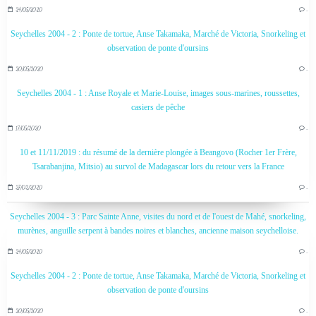
24/05/2020
…
Seychelles 2004 - 2 : Ponte de tortue, Anse Takamaka, Marché de Victoria, Snorkeling et
observation de ponte d'oursins
20/05/2020
…
Seychelles 2004 - 1 : Anse Royale et Marie-Louise, images sous-marines, roussettes,
casiers de pêche
17/05/2020
…
10 et 11/11/2019 : du résumé de la dernière plongée à Beangovo (Rocher 1er Frère,
Tsarabanjina, Mitsio) au survol de Madagascar lors du retour vers la France
27/02/2020
…
Seychelles 2004 - 3 : Parc Sainte Anne, visites du nord et de l'ouest de Mahé, snorkeling,
murènes, anguille serpent à bandes noires et blanches, ancienne maison seychelloise.
24/05/2020
…
Seychelles 2004 - 2 : Ponte de tortue, Anse Takamaka, Marché de Victoria, Snorkeling et
observation de ponte d'oursins
20/05/2020
…