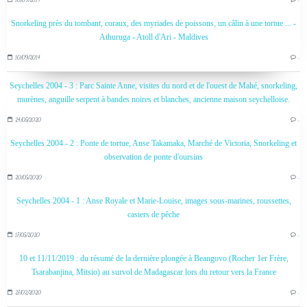
Snorkeling près du tombant, coraux, des myriades de poissons, un câlin à une tortue ... -
Athuruga - Atoll d'Ari - Maldives
10/09/2014
…
Seychelles 2004 - 3 : Parc Sainte Anne, visites du nord et de l'ouest de Mahé, snorkeling,
murènes, anguille serpent à bandes noires et blanches, ancienne maison seychelloise.
24/05/2020
…
Seychelles 2004 - 2 : Ponte de tortue, Anse Takamaka, Marché de Victoria, Snorkeling et
observation de ponte d'oursins
20/05/2020
…
Seychelles 2004 - 1 : Anse Royale et Marie-Louise, images sous-marines, roussettes,
casiers de pêche
17/05/2020
…
10 et 11/11/2019 : du résumé de la dernière plongée à Beangovo (Rocher 1er Frère,
Tsarabanjina, Mitsio) au survol de Madagascar lors du retour vers la France
27/02/2020
…