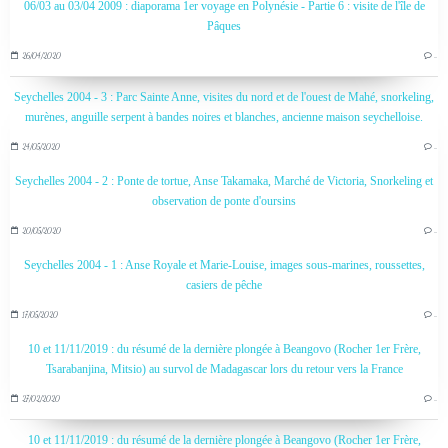
06/03 au 03/04 2009 : diaporama 1er voyage en Polynésie - Partie 6 : visite de l'île de
Pâques
26/04/2020
…
Seychelles 2004 - 3 : Parc Sainte Anne, visites du nord et de l'ouest de Mahé, snorkeling,
murènes, anguille serpent à bandes noires et blanches, ancienne maison seychelloise.
24/05/2020
…
Seychelles 2004 - 2 : Ponte de tortue, Anse Takamaka, Marché de Victoria, Snorkeling et
observation de ponte d'oursins
20/05/2020
…
Seychelles 2004 - 1 : Anse Royale et Marie-Louise, images sous-marines, roussettes,
casiers de pêche
17/05/2020
…
10 et 11/11/2019 : du résumé de la dernière plongée à Beangovo (Rocher 1er Frère,
Tsarabanjina, Mitsio) au survol de Madagascar lors du retour vers la France
27/02/2020
…
10 et 11/11/2019 : du résumé de la dernière plongée à Beangovo (Rocher 1er Frère,