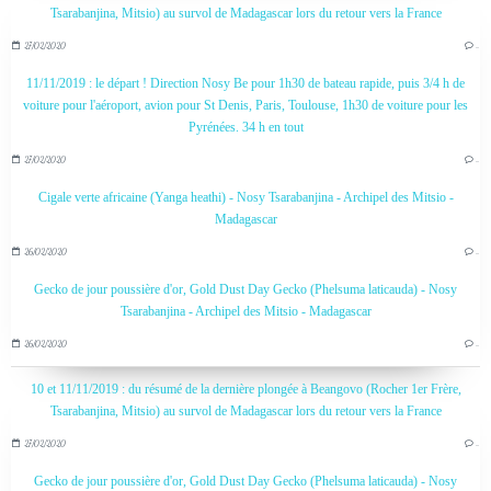
Tsarabanjina, Mitsio) au survol de Madagascar lors du retour vers la France
27/02/2020
…
11/11/2019 : le départ ! Direction Nosy Be pour 1h30 de bateau rapide, puis 3/4 h de
voiture pour l'aéroport, avion pour St Denis, Paris, Toulouse, 1h30 de voiture pour les
Pyrénées. 34 h en tout
27/02/2020
…
Cigale verte africaine (Yanga heathi) - Nosy Tsarabanjina - Archipel des Mitsio -
Madagascar
26/02/2020
…
Gecko de jour poussière d'or, Gold Dust Day Gecko (Phelsuma laticauda) - Nosy
Tsarabanjina - Archipel des Mitsio - Madagascar
26/02/2020
…
10 et 11/11/2019 : du résumé de la dernière plongée à Beangovo (Rocher 1er Frère,
Tsarabanjina, Mitsio) au survol de Madagascar lors du retour vers la France
27/02/2020
…
Gecko de jour poussière d'or, Gold Dust Day Gecko (Phelsuma laticauda) - Nosy