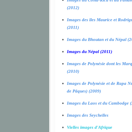
Images du Costa-Rica et du Pana
(2012)
Images des îles Maurice et Rodrig
(2011)
Images du Bhoutan et du Népal (2
Images du Népal (2011)
Images de Polynésie dont les Marq
(2010)
Images de Polynésie et de Rapa Nui
de Pâques) (2009)
Images du Laos et du Cambodge (
Images des Seychelles
Vielles images d'Afrique