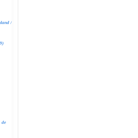
land /
9)
e de