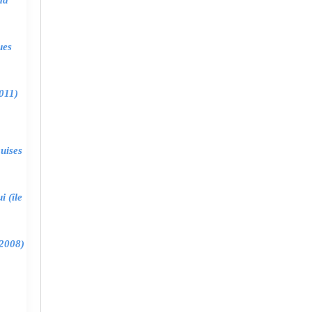
ma
ues
011)
uises
 (île
2008)