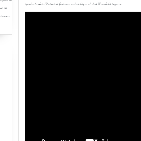
spectacle des Otaries à fourrure antarctique et des Manchots royaux.
que en
Pérou en