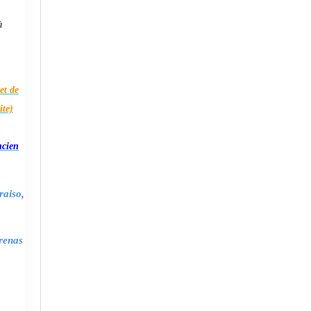
à
et de
ite)
ncien
raiso,
renas