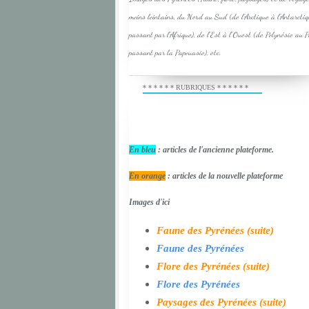
moins lointains, du Nord au Sud (de l'Arctique à l'Antarcti
passant par l'Afrique), de l'Est à l'Ouest (de Polynésie au 
passant par la Papouasie), etc.
* * * * * * RUBRIQUES * * * * * *
En bleu
: articles de l'ancienne plateforme.
En orange
: articles de la nouvelle plateforme
Images d'ici
Faune des Pyrénées (suite)
Faune des Pyrénées
Flore des Pyrénées (suite)
Flore des Pyrénées
Paysages des Pyrénées (suite)