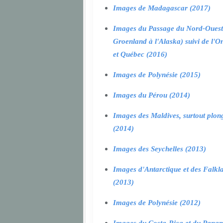
Images de Madagascar (2017)
Images du Passage du Nord-Ouest
Groenland à l'Alaska) suivi de l'O
et Québec (2016)
Images de Polynésie (2015)
Images du Pérou (2014)
Images des Maldives, surtout plon
(2014)
Images des Seychelles (2013)
Images d'Antarctique et des Falkl
(2013)
Images de Polynésie (2012)