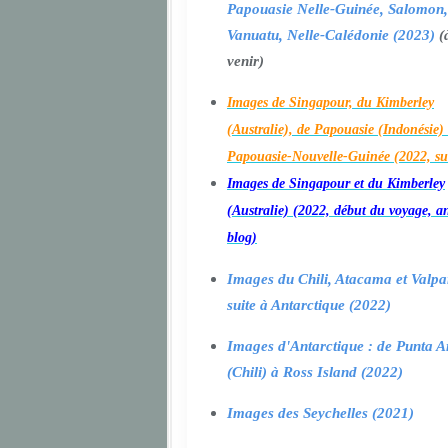
Papouasie Nelle-Guinée, Salomon,
Vanuatu, Nelle-Calédonie (2023)
(
venir)
Images de Singapour, du Kimberley
(Australie), de Papouasie (Indonésie) 
Papouasie-Nouvelle-Guinée (2022, su
Images de Singapour et du Kimberley
(Australie) (2022, début du voyage, a
blog)
Images du Chili, Atacama et Valpa
suite à Antarctique (2022)
Images d'Antarctique : de Punta A
(Chili) à Ross Island (2022)
Images des Seychelles (2021)