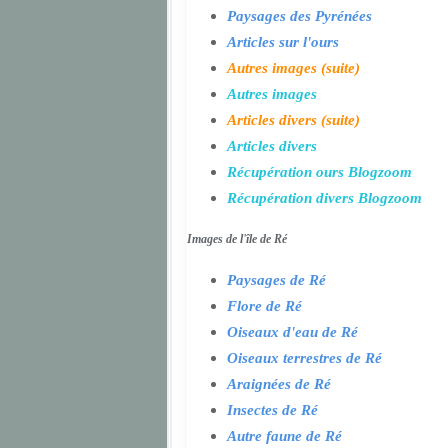
Paysages des Pyrénées
Articles sur l'ours
Autres images (suite)
Autres images
Articles divers (suite)
Articles divers
Récupération ours Blogzoom
Récupération divers Blogzoom
Images de l'île de Ré
Paysages de Ré
Flore de Ré
Oiseaux d'eau de Ré
Oiseaux terrestres de Ré
Araignées de Ré
Insectes de Ré
Autre faune de Ré