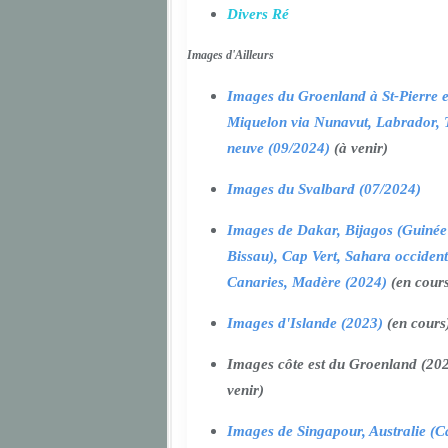
Divers Ré
Images d'Ailleurs
Images du Groenland à St-Pierre e
Miquelon via Nunavut, Labrador, 
neuve (09/2024)
(à venir)
Images du Svalbard (07/2024)
Images de Dakar, Bijagos (Guinée
Bissau), Cap Vert, Sahara occident
Canaries, Madère (2024)
(en cour
Images d'Islande (2023)
(en cours
Images côte est du Groenland (202
venir)
Images de Singapour, Australie (Ca