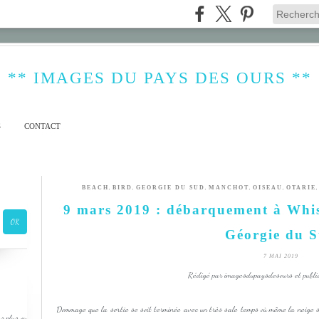
** IMAGES DU PAYS DES OURS **
S
CONTACT
,
,
,
,
,
BEACH
BIRD
GEORGIE DU SUD
MANCHOT
OISEAU
OTARIE
9 mars 2019 : débarquement à Whis
Géorgie du 
7 MAI 2019
Rédigé par imagesdupaysdesours et publi
Dommage que la sortie se soit terminée avec un très sale temps où même la neige se
s plus ou