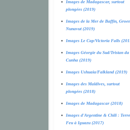
Images de Madagascar, surtout
plongées (2019)
Images de la Mer de Baffin, Groen
Nunavut (2019)
Images Le Cap/Victoria Falls (201
Images Géorgie du Sud/Tristan da
Cunha (2019)
Images Ushuaia/Falkland (2019)
Images des Maldives, surtout
plongées (2018)
Images de Madagascar (2018)
Images d'Argentine & Chili : Terr
Feu à Iguazu (2017)