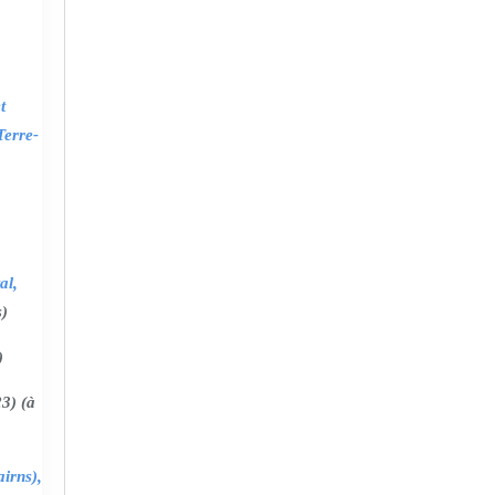
t
Terre-
al,
s)
)
3) (à
irns),