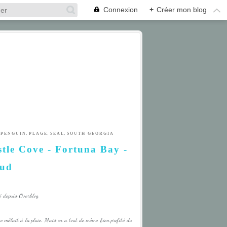
Connexion
+
Créer mon blog
,
,
,
,
PENGUIN
PLAGE
SEAL
SOUTH GEORGIA
tle Cove - Fortuna Bay -
Sud
é depuis Overblog
 mêlait à la pluie. Mais on a tout de même bien profité du