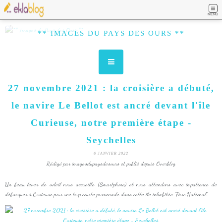
MENU
** IMAGES DU PAYS DES OURS **
27 novembre 2021 : la croisière a débuté,
le navire Le Bellot est ancré devant l'île
Curieuse, notre première étape -
Seychelles
6 JANVIER 2022
Rédigé par imagesdupaysdesours et publié depuis Overblog
Un beau lever de soleil nous accueille (Smartphone) et nous attendons avec impatience de
débarquer à Curieuse pour une trop courte promenade dans cette île inhabitée "Parc National".