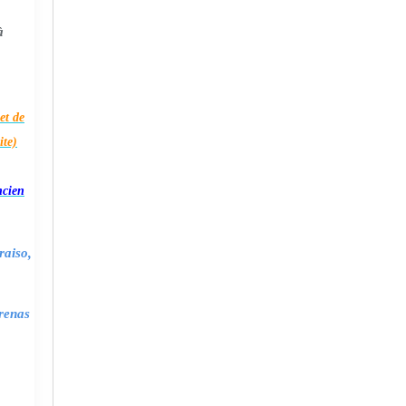
à
et de
ite)
ncien
raiso,
renas