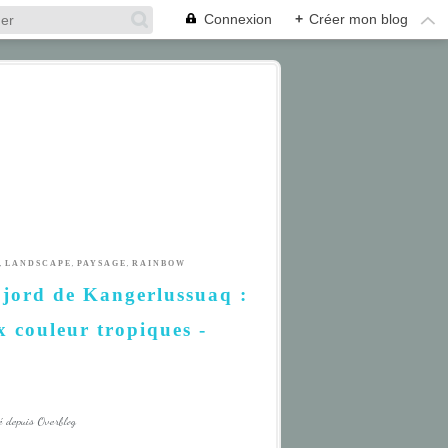
Connexion
+
Créer mon blog
,
,
,
LANDSCAPE
PAYSAGE
RAINBOW
Fjord de Kangerlussuaq :
x couleur tropiques -
é depuis Overblog