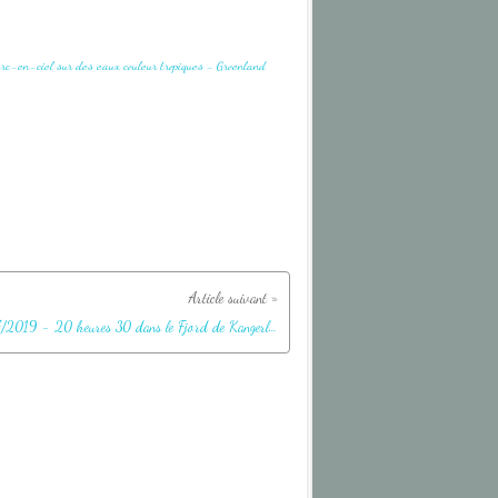
26/07/2019 - 20 heures 30 dans le Fjord de Kangerlussuaq : superbe arc-en-ciel sur des eaux couleur tropiques - Groenland