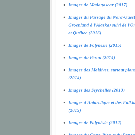
Images de Madagascar (2017)
Images du Passage du Nord-Ouest
Groenland à l'Alaska) suivi de l'O
et Québec (2016)
Images de Polynésie (2015)
Images du Pérou (2014)
Images des Maldives, surtout plon
(2014)
Images des Seychelles (2013)
Images d'Antarctique et des Falkl
(2013)
Images de Polynésie (2012)