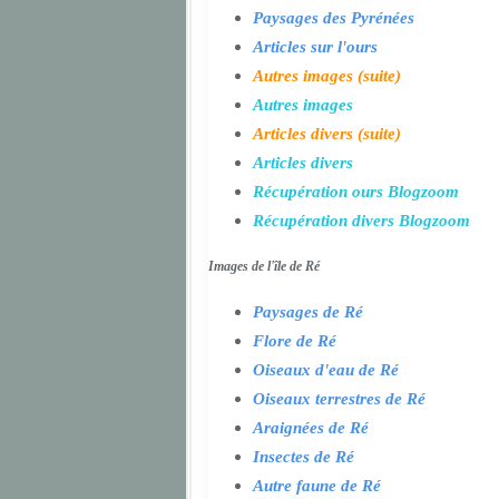
Paysages des Pyrénées
Articles sur l'ours
Autres images (suite)
Autres images
Articles divers (suite)
Articles divers
Récupération ours Blogzoom
Récupération divers Blogzoom
Images de l'île de Ré
Paysages de Ré
Flore de Ré
Oiseaux d'eau de Ré
Oiseaux terrestres de Ré
Araignées de Ré
Insectes de Ré
Autre faune de Ré