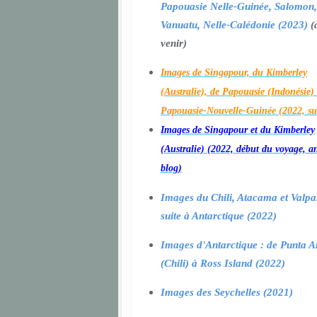
Papouasie Nelle-Guinée, Salomon,
Vanuatu, Nelle-Calédonie (2023)
(
venir)
Images de Singapour, du Kimberley
(Australie), de Papouasie (Indonésie) 
Papouasie-Nouvelle-Guinée (2022, su
Images de Singapour et du Kimberley
(Australie) (2022, début du voyage, a
blog)
Images du Chili, Atacama et Valpa
suite à Antarctique (2022)
Images d'Antarctique : de Punta A
(Chili) à Ross Island (2022)
Images des Seychelles (2021)