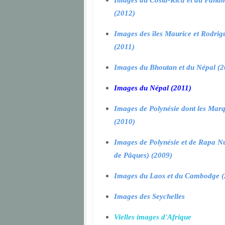
Images du Costa-Rica et du Pana
(2012)
Images des îles Maurice et Rodrig
(2011)
Images du Bhoutan et du Népal (2
Images du Népal (2011)
Images de Polynésie dont les Marq
(2010)
Images de Polynésie et de Rapa Nui
de Pâques) (2009)
Images du Laos et du Cambodge (
Images des Seychelles
Vielles images d'Afrique