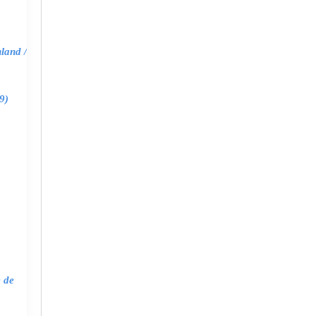
land /
9)
e de