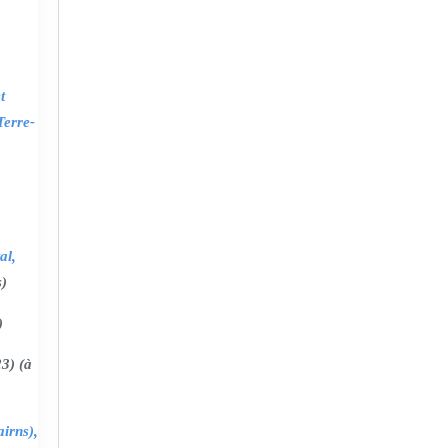
t
Terre-
al,
s)
)
3) (à
irns),