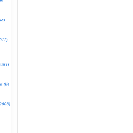
ma
ues
011)
uises
 (île
2008)