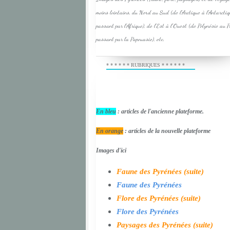
moins lointains, du Nord au Sud (de l'Arctique à l'Antarcti
passant par l'Afrique), de l'Est à l'Ouest (de Polynésie au 
passant par la Papouasie), etc.
* * * * * * RUBRIQUES * * * * * *
En bleu
: articles de l'ancienne plateforme.
En orange
: articles de la nouvelle plateforme
Images d'ici
Faune des Pyrénées (suite)
Faune des Pyrénées
Flore des Pyrénées (suite)
Flore des Pyrénées
Paysages des Pyrénées (suite)