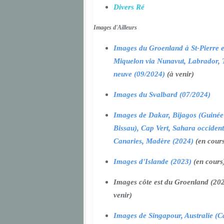
Divers Ré
Images d'Ailleurs
Images du Groenland à St-Pierre e
Miquelon via Nunavut, Labrador, 
neuve (09/2024)
(à venir)
Images du Svalbard (07/2024)
Images de Dakar, Bijagos (Guinée
Bissau), Cap Vert, Sahara occident
Canaries, Madère (2024)
(en cour
Images d'Islande (2023)
(en cours
Images côte est du Groenland (202
venir)
Images de Singapour, Australie (Ca