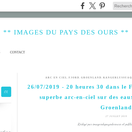
** IMAGES DU PAYS DES OURS **
S
CONTACT
,
,
,
ARC EN CIEL
FJORD
GROENLAND
KANGERLUSSUAQ
26/07/2019 - 20 heures 30 dans le 
superbe arc-en-ciel sur des eau
Groenland
27 JUILLET 2019
Rédigé par imagesdupaysdesours et publi
s plus ou