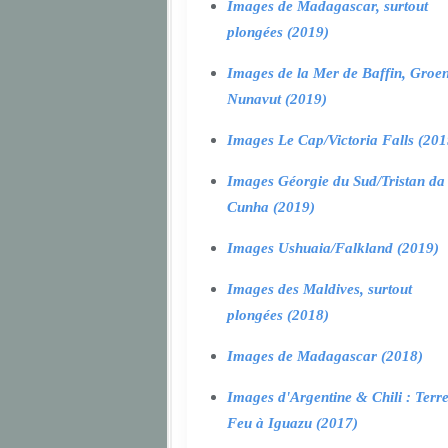
Images de Madagascar, surtout
plongées (2019)
Images de la Mer de Baffin, Groen
Nunavut (2019)
Images Le Cap/Victoria Falls (201
Images Géorgie du Sud/Tristan da
Cunha (2019)
Images Ushuaia/Falkland (2019)
Images des Maldives, surtout
plongées (2018)
Images de Madagascar (2018)
Images d'Argentine & Chili : Terr
Feu à Iguazu (2017)