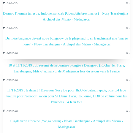
26/02/2020
…
Bernard l'hermite terrestre, Indo hermit crab (Coenobita brevimanus) - Nosy Tsarabanjina -
Archipel des Mitsio - Madagascar
26/02/2020
…
Dernière baignade devant notre bungalow de la plage sud ... en franchissant une "marée
noire" - Nosy Tsarabanjina - Archipel des Mitsio - Madagascar
25/02/2020
…
10 et 11/11/2019 : du résumé de la dernière plongée à Beangovo (Rocher 1er Frère,
Tsarabanjina, Mitsio) au survol de Madagascar lors du retour vers la France
27/02/2020
…
11/11/2019 : le départ ! Direction Nosy Be pour 1h30 de bateau rapide, puis 3/4 h de
voiture pour l'aéroport, avion pour St Denis, Paris, Toulouse, 1h30 de voiture pour les
Pyrénées. 34 h en tout
27/02/2020
…
Cigale verte africaine (Yanga heathi) - Nosy Tsarabanjina - Archipel des Mitsio -
Madagascar