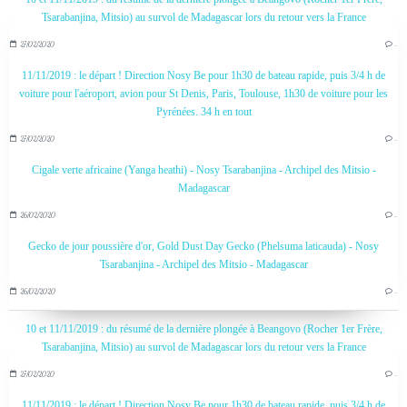
Tsarabanjina, Mitsio) au survol de Madagascar lors du retour vers la France
27/02/2020
…
11/11/2019 : le départ ! Direction Nosy Be pour 1h30 de bateau rapide, puis 3/4 h de
voiture pour l'aéroport, avion pour St Denis, Paris, Toulouse, 1h30 de voiture pour les
Pyrénées. 34 h en tout
27/02/2020
…
Cigale verte africaine (Yanga heathi) - Nosy Tsarabanjina - Archipel des Mitsio -
Madagascar
26/02/2020
…
Gecko de jour poussière d'or, Gold Dust Day Gecko (Phelsuma laticauda) - Nosy
Tsarabanjina - Archipel des Mitsio - Madagascar
26/02/2020
…
10 et 11/11/2019 : du résumé de la dernière plongée à Beangovo (Rocher 1er Frère,
Tsarabanjina, Mitsio) au survol de Madagascar lors du retour vers la France
27/02/2020
…
11/11/2019 : le départ ! Direction Nosy Be pour 1h30 de bateau rapide, puis 3/4 h de