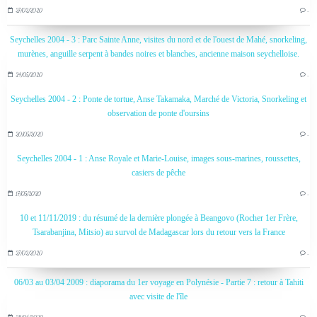
27/02/2020
…
Seychelles 2004 - 3 : Parc Sainte Anne, visites du nord et de l'ouest de Mahé, snorkeling,
murènes, anguille serpent à bandes noires et blanches, ancienne maison seychelloise.
24/05/2020
…
Seychelles 2004 - 2 : Ponte de tortue, Anse Takamaka, Marché de Victoria, Snorkeling et
observation de ponte d'oursins
20/05/2020
…
Seychelles 2004 - 1 : Anse Royale et Marie-Louise, images sous-marines, roussettes,
casiers de pêche
17/05/2020
…
10 et 11/11/2019 : du résumé de la dernière plongée à Beangovo (Rocher 1er Frère,
Tsarabanjina, Mitsio) au survol de Madagascar lors du retour vers la France
27/02/2020
…
06/03 au 03/04 2009 : diaporama du 1er voyage en Polynésie - Partie 7 : retour à Tahiti
avec visite de l'île