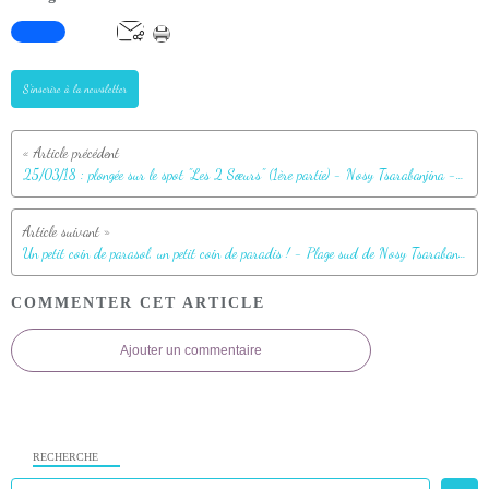
S'inscrire à la newsletter
25/03/18 : plongée sur le spot "Les 2 Sœurs" (1ère partie) - Nosy Tsarabanjina - Archipel Mitsio - Madagascar
Un petit coin de parasol, un petit coin de paradis ! - Plage sud de Nosy Tsarabanjina - Mitsio - Madagascar
COMMENTER CET ARTICLE
Ajouter un commentaire
RECHERCHE