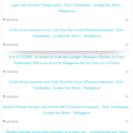
Cigale verte africaine (Yanga heathi) - Nosy Tsarabanjina - Archipel des Mitsio -
Madagascar
26/02/2020
…
Gecko de jour poussière d'or, Gold Dust Day Gecko (Phelsuma laticauda) - Nosy
Tsarabanjina - Archipel des Mitsio - Madagascar
26/02/2020
…
10 et 11/11/2019 : du résumé de la dernière plongée à Beangovo (Rocher 1er Frère,
Tsarabanjina, Mitsio) au survol de Madagascar lors du retour vers la France
27/02/2020
…
Gecko de jour poussière d'or, Gold Dust Day Gecko (Phelsuma laticauda) - Nosy
Tsarabanjina - Archipel des Mitsio - Madagascar
26/02/2020
…
Bernard l'hermite terrestre, Indo hermit crab (Coenobita brevimanus) - Nosy Tsarabanjina -
Archipel des Mitsio - Madagascar
26/02/2020
…
Dernière baignade devant notre bungalow de la plage sud ... en franchissant une "marée