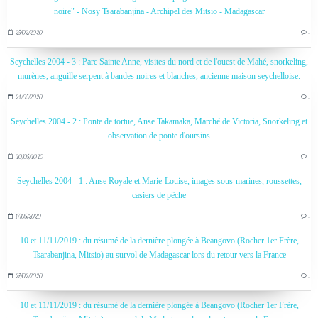
noire" - Nosy Tsarabanjina - Archipel des Mitsio - Madagascar
25/02/2020
…
Seychelles 2004 - 3 : Parc Sainte Anne, visites du nord et de l'ouest de Mahé, snorkeling,
murènes, anguille serpent à bandes noires et blanches, ancienne maison seychelloise.
24/05/2020
…
Seychelles 2004 - 2 : Ponte de tortue, Anse Takamaka, Marché de Victoria, Snorkeling et
observation de ponte d'oursins
20/05/2020
…
Seychelles 2004 - 1 : Anse Royale et Marie-Louise, images sous-marines, roussettes,
casiers de pêche
17/05/2020
…
10 et 11/11/2019 : du résumé de la dernière plongée à Beangovo (Rocher 1er Frère,
Tsarabanjina, Mitsio) au survol de Madagascar lors du retour vers la France
27/02/2020
…
10 et 11/11/2019 : du résumé de la dernière plongée à Beangovo (Rocher 1er Frère,