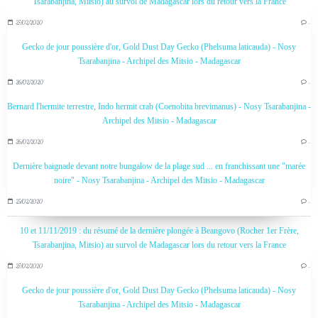
Tsarabanjina, Mitsio) au survol de Madagascar lors du retour vers la France
27/02/2020
…
Gecko de jour poussière d'or, Gold Dust Day Gecko (Phelsuma laticauda) - Nosy
Tsarabanjina - Archipel des Mitsio - Madagascar
26/02/2020
…
Bernard l'hermite terrestre, Indo hermit crab (Coenobita brevimanus) - Nosy Tsarabanjina -
Archipel des Mitsio - Madagascar
26/02/2020
…
Dernière baignade devant notre bungalow de la plage sud ... en franchissant une "marée
noire" - Nosy Tsarabanjina - Archipel des Mitsio - Madagascar
25/02/2020
…
10 et 11/11/2019 : du résumé de la dernière plongée à Beangovo (Rocher 1er Frère,
Tsarabanjina, Mitsio) au survol de Madagascar lors du retour vers la France
27/02/2020
…
Gecko de jour poussière d'or, Gold Dust Day Gecko (Phelsuma laticauda) - Nosy
Tsarabanjina - Archipel des Mitsio - Madagascar