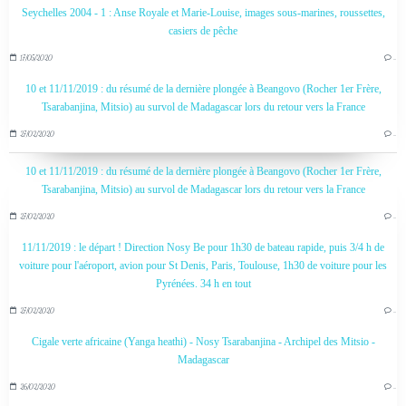
Seychelles 2004 - 1 : Anse Royale et Marie-Louise, images sous-marines, roussettes,
casiers de pêche
17/05/2020
…
10 et 11/11/2019 : du résumé de la dernière plongée à Beangovo (Rocher 1er Frère,
Tsarabanjina, Mitsio) au survol de Madagascar lors du retour vers la France
27/02/2020
…
10 et 11/11/2019 : du résumé de la dernière plongée à Beangovo (Rocher 1er Frère,
Tsarabanjina, Mitsio) au survol de Madagascar lors du retour vers la France
27/02/2020
…
11/11/2019 : le départ ! Direction Nosy Be pour 1h30 de bateau rapide, puis 3/4 h de
voiture pour l'aéroport, avion pour St Denis, Paris, Toulouse, 1h30 de voiture pour les
Pyrénées. 34 h en tout
27/02/2020
…
Cigale verte africaine (Yanga heathi) - Nosy Tsarabanjina - Archipel des Mitsio -
Madagascar
26/02/2020
…