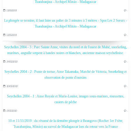
Tsarabanjina - Archipel Mitsio - Madagascar
12/05/2018
…
La plongée se termine, il faut faire un palier de 3 minutes à 5 mètres - Spot Les 2 Sœurs -
Tsarabanjina - Archipel Mitsio - Madagascar
12/05/2018
…
Seychelles 2004 - 3 : Parc Sainte Anne, visites du nord et de l'ouest de Mahé, snorkeling,
murènes, anguille serpent à bandes noires et blanches, ancienne maison seychelloise.
24/05/2020
…
Seychelles 2004 - 2 : Ponte de tortue, Anse Takamaka, Marché de Victoria, Snorkeling et
observation de ponte d'oursins
20/05/2020
…
Seychelles 2004 - 1 : Anse Royale et Marie-Louise, images sous-marines, roussettes,
casiers de pêche
17/05/2020
…
10 et 11/11/2019 : du résumé de la dernière plongée à Beangovo (Rocher 1er Frère,
Tsarabanjina, Mitsio) au survol de Madagascar lors du retour vers la France