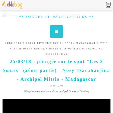
MENU
** IMAGES DU PAYS DES OURS **
,
,
,
,
,
,
,
,
AKIO
CORAIL
CORAL
DIVE
FISH
INDIAN OCEAN
MADAGASCAR
MITSIO
,
,
,
,
,
,
NOSY BE
OCEAN INDIEN
PLONGÉE
POISSON
REEF
SCUBA DIVING
TSARABANJINA
25/03/18 : plongée sur le spot "Les 2
Sœurs" (2ème partie) - Nosy Tsarabanjina
- Archipel Mitsio - Madagascar
14 MAI 2018
Rédigé par imagesdupaysdesours et publié depuis Overblog