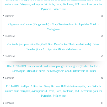
voiture pour l'aéroport, avion pour St Denis, Paris, Toulouse, 1h30 de voiture pour les
Pyrénées. 34 h en tout
27/02/2020
…
Cigale verte africaine (Yanga heathi) - Nosy Tsarabanjina - Archipel des Mitsio -
Madagascar
26/02/2020
…
Gecko de jour poussière d'or, Gold Dust Day Gecko (Phelsuma laticauda) - Nosy
Tsarabanjina - Archipel des Mitsio - Madagascar
26/02/2020
…
10 et 11/11/2019 : du résumé de la dernière plongée à Beangovo (Rocher 1er Frère,
Tsarabanjina, Mitsio) au survol de Madagascar lors du retour vers la France
27/02/2020
…
11/11/2019 : le départ ! Direction Nosy Be pour 1h30 de bateau rapide, puis 3/4 h de
voiture pour l'aéroport, avion pour St Denis, Paris, Toulouse, 1h30 de voiture pour les
Pyrénées. 34 h en tout
27/02/2020
…