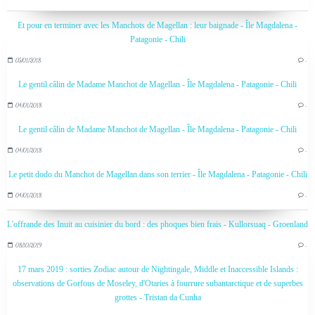
Et pour en terminer avec les Manchots de Magellan : leur baignade - Île Magdalena -
Patagonie - Chili
05/01/2018
…
Le gentil câlin de Madame Manchot de Magellan - Île Magdalena - Patagonie - Chili
04/01/2018
…
Le gentil câlin de Madame Manchot de Magellan - Île Magdalena - Patagonie - Chili
04/01/2018
…
Le petit dodo du Manchot de Magellan dans son terrier - Île Magdalena - Patagonie - Chili
04/01/2018
…
L'offrande des Inuit au cuisinier du bord : des phoques bien frais - Kullorsuaq - Groenland
08/10/2019
…
17 mars 2019 : sorties Zodiac autour de Nightingale, Middle et Inaccessible Islands :
observations de Gorfous de Moseley, d'Otaries à fourrure subantarctique et de superbes
grottes - Tristan da Cunha