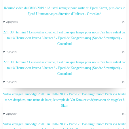
Résumé vidéo du 08/08/2019 : l'Austral navigue pour sortir du Fjord Karrat, puis dans le
Fjord Uummannaq en direction d'Ilulissat - Groenland
05/02/2020
…
22 h 30 : terminé ! Le soleil se couche, il est plus que temps pour nous d'en faire autant car
tout à l'heure c'est lever à 3 heures ! - Fjord de Kangerlussuaq (Søndre Strømfjord) -
Groenland
21/10/2019
…
22 h 30 : terminé ! Le soleil se couche, il est plus que temps pour nous d'en faire autant car
tout à l'heure c'est lever à 3 heures ! - Fjord de Kangerlussuaq (Søndre Strømfjord) -
Groenland
21/10/2019
…
Vidéo voyage Cambodge 28/01 au 07/02/2008 - Partie 2 : Banlung/Phnom Penh via Kratié
et ses dauphins, une usine de latex, le temple de Vat Knokor et dégustation de mygales à
Skun
03/05/2020
…
Vidéo voyage Cambodge 28/01 au 07/02/2008 - Partie 2 : Banlung/Phnom Penh via Kratié