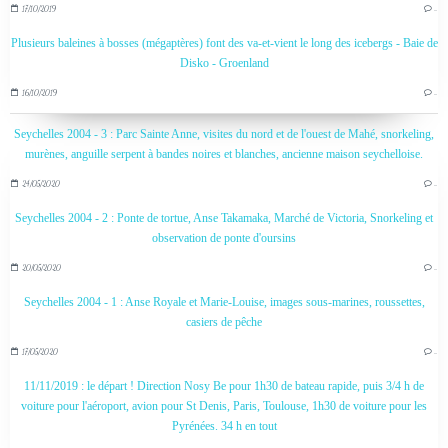
17/10/2019
…
Plusieurs baleines à bosses (mégaptères) font des va-et-vient le long des icebergs - Baie de
Disko - Groenland
16/10/2019
…
Seychelles 2004 - 3 : Parc Sainte Anne, visites du nord et de l'ouest de Mahé, snorkeling,
murènes, anguille serpent à bandes noires et blanches, ancienne maison seychelloise.
24/05/2020
…
Seychelles 2004 - 2 : Ponte de tortue, Anse Takamaka, Marché de Victoria, Snorkeling et
observation de ponte d'oursins
20/05/2020
…
Seychelles 2004 - 1 : Anse Royale et Marie-Louise, images sous-marines, roussettes,
casiers de pêche
17/05/2020
…
11/11/2019 : le départ ! Direction Nosy Be pour 1h30 de bateau rapide, puis 3/4 h de
voiture pour l'aéroport, avion pour St Denis, Paris, Toulouse, 1h30 de voiture pour les
Pyrénées. 34 h en tout