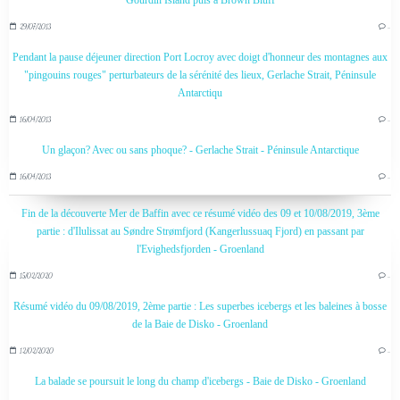
Gourdin Island puis à Brown Bluff
29/07/2013
…
Pendant la pause déjeuner direction Port Locroy avec doigt d'honneur des montagnes aux
"pingouins rouges" perturbateurs de la sérénité des lieux, Gerlache Strait, Péninsule
Antarctiqu
16/04/2013
…
Un glaçon? Avec ou sans phoque? - Gerlache Strait - Péninsule Antarctique
16/04/2013
…
Fin de la découverte Mer de Baffin avec ce résumé vidéo des 09 et 10/08/2019, 3ème
partie : d'Ilulissat au Søndre Strømfjord (Kangerlussuaq Fjord) en passant par
l'Evighedsfjorden - Groenland
15/02/2020
…
Résumé vidéo du 09/08/2019, 2ème partie : Les superbes icebergs et les baleines à bosse
de la Baie de Disko - Groenland
12/02/2020
…
La balade se poursuit le long du champ d'icebergs - Baie de Disko - Groenland