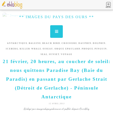
MENU
** IMAGES DU PAYS DES OURS **
,
,
,
,
,
,
,
ANTARCTIQUE
BALEINE
BEACH
BIRD
CROISIERE
DAUPHIN
DOLPHIN
,
,
,
,
,
,
ICEBERG
KILLER WHALE
OISEAU
ORQUE EPAULARD
PHOQUE
PINGUIN
,
,
SEAL
SUNSET
VOYAGE
21 février, 20 heures, au coucher de soleil:
nous quittons Paradise Bay (Baie du
Paradis) en passant par Gerlache Strait
(Détroit de Gerlache) - Péninsule
Antarctique
12 AVRIL 2013
Rédigé par imagesdupaysdesours et publié depuis Overblog