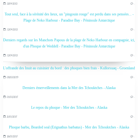
13/04/2013
…
Tout seul, face à la sérénité des lieux, un "pingouin rouge" est perdu dans ses pensées... -
Plage de Neko Harbour - Paradise Bay - Péninsule Antarctique
12/04/2013
…
Derniers regards sur les Manchots Papous de la plage de Neko Harbour en compagnie, ici,
d'un Phoque de Weddell - Paradise Bay - Péninsule Antarctique
12/04/2013
…
L'offrande des Inuit au cuisinier du bord : des phoques bien frais - Kullorsuaq - Groenland
08/10/2019
…
Derniers émerveillements dans la Mer des Tchouktches - Alaska
01/02/2017
…
Le repos du phoque - Mer des Tchouktches - Alaska
31/01/2017
…
Phoque barbu, Bearded seal (Erignathus barbatus) - Mer des Tchouktches - Alaska
26/01/2017
…