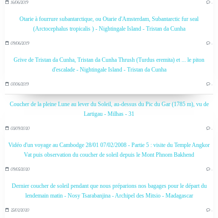
16/06/2019
…
Otarie à fourrure subantarctique, ou Otarie d'Amsterdam, Subantarctic fur seal
(Arctocephalus tropicalis ) - Nightingale Island - Tristan da Cunha
09/06/2019
…
Grive de Tristan da Cunha, Tristan da Cunha Thrush (Turdus eremita) et ... le piton
d'escalade - Nightingale Island - Tristan da Cunha
07/06/2019
…
Coucher de la pleine Lune au lever du Soleil, au-dessus du Pic du Gar (1785 m), vu de
Lartigau - Milhas - 31
03/09/2020
…
Vidéo d'un voyage au Cambodge 28/01 07/02/2008 - Partie 5 : visite du Temple Angkor
Vat puis observation du coucher de soleil depuis le Mont Phnom Bakhend
09/05/2020
…
Dernier coucher de soleil pendant que nous préparions nos bagages pour le départ du
lendemain matin - Nosy Tsarabanjina - Archipel des Mitsio - Madagascar
25/02/2020
…