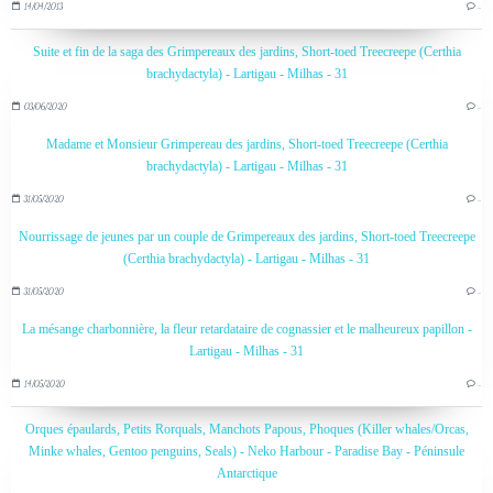
14/04/2013
…
Suite et fin de la saga des Grimpereaux des jardins, Short-toed Treecreepe (Certhia
brachydactyla) - Lartigau - Milhas - 31
03/06/2020
…
Madame et Monsieur Grimpereau des jardins, Short-toed Treecreepe (Certhia
brachydactyla) - Lartigau - Milhas - 31
31/05/2020
…
Nourrissage de jeunes par un couple de Grimpereaux des jardins, Short-toed Treecreepe
(Certhia brachydactyla) - Lartigau - Milhas - 31
31/05/2020
…
La mésange charbonnière, la fleur retardataire de cognassier et le malheureux papillon -
Lartigau - Milhas - 31
14/05/2020
…
Orques épaulards, Petits Rorquals, Manchots Papous, Phoques (Killer whales/Orcas,
Minke whales, Gentoo penguins, Seals) - Neko Harbour - Paradise Bay - Péninsule
Antarctique