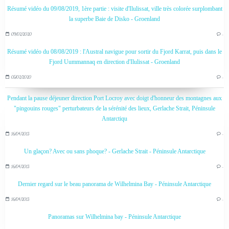
Résumé vidéo du 09/08/2019, 1ère partie : visite d'Ilulissat, ville très colorée surplombant
la superbe Baie de Disko - Groenland
09/02/2020
…
Résumé vidéo du 08/08/2019 : l'Austral navigue pour sortir du Fjord Karrat, puis dans le
Fjord Uummannaq en direction d'Ilulissat - Groenland
05/02/2020
…
Pendant la pause déjeuner direction Port Locroy avec doigt d'honneur des montagnes aux
"pingouins rouges" perturbateurs de la sérénité des lieux, Gerlache Strait, Péninsule
Antarctiqu
16/04/2013
…
Un glaçon? Avec ou sans phoque? - Gerlache Strait - Péninsule Antarctique
16/04/2013
…
Dernier regard sur le beau panorama de Wilhelmina Bay - Péninsule Antarctique
16/04/2013
…
Panoramas sur Wilhelmina bay - Péninsule Antarctique