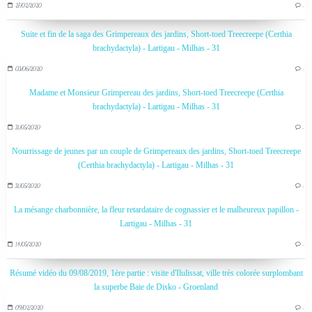
27/02/2020
…
Suite et fin de la saga des Grimpereaux des jardins, Short-toed Treecreepe (Certhia
brachydactyla) - Lartigau - Milhas - 31
03/06/2020
…
Madame et Monsieur Grimpereau des jardins, Short-toed Treecreepe (Certhia
brachydactyla) - Lartigau - Milhas - 31
31/05/2020
…
Nourrissage de jeunes par un couple de Grimpereaux des jardins, Short-toed Treecreepe
(Certhia brachydactyla) - Lartigau - Milhas - 31
31/05/2020
…
La mésange charbonnière, la fleur retardataire de cognassier et le malheureux papillon -
Lartigau - Milhas - 31
14/05/2020
…
Résumé vidéo du 09/08/2019, 1ère partie : visite d'Ilulissat, ville très colorée surplombant
la superbe Baie de Disko - Groenland
09/02/2020
…