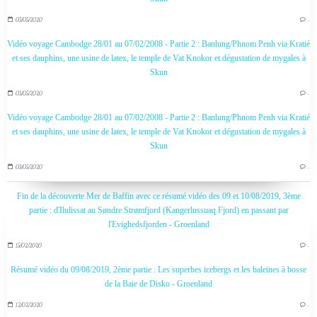
03/05/2020
…
Vidéo voyage Cambodge 28/01 au 07/02/2008 - Partie 2 : Banlung/Phnom Penh via Kratié
et ses dauphins, une usine de latex, le temple de Vat Knokor et dégustation de mygales à
Skun
03/05/2020
…
Vidéo voyage Cambodge 28/01 au 07/02/2008 - Partie 2 : Banlung/Phnom Penh via Kratié
et ses dauphins, une usine de latex, le temple de Vat Knokor et dégustation de mygales à
Skun
03/05/2020
…
Fin de la découverte Mer de Baffin avec ce résumé vidéo des 09 et 10/08/2019, 3ème
partie : d'Ilulissat au Søndre Strømfjord (Kangerlussuaq Fjord) en passant par
l'Evighedsfjorden - Groenland
15/02/2020
…
Résumé vidéo du 09/08/2019, 2ème partie : Les superbes icebergs et les baleines à bosse
de la Baie de Disko - Groenland
12/02/2020
…