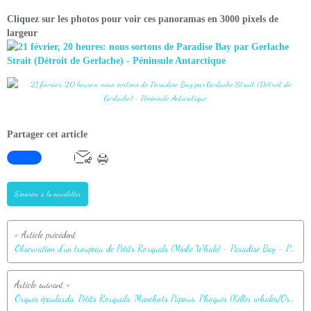
Cliquez sur les photos pour voir ces panoramas en 3000 pixels de
largeur
Partager cet article
S'inscrire à la newsletter
Observation d'un troupeau de Petits Rorquals (Minke Whale) - Paradise Bay - Péninsule Antarctique
Orques épaulards, Petits Rorquals, Manchots Papous, Phoques (Killer whales/Orcas, Minke whales, Gentoo penguins, Seals) - Neko Harbour - Paradise Bay - Péninsule Antarctique