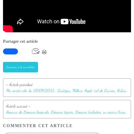
Partager cet article
S'inscrire à la newsletter
Ma sortie vélo du 07/09/2025 : Lartigau, Milhas, Aspet, col de Larrieu, Arbas, Planot de Loubat, et retour par la même route.
Amours de Limaces léopards, Limaces tigrées, Limaces tachetées, ou encore Grandes loches grises, Leopard Slug (Limax maximus) - Lartigau - Milhas - 31
COMMENTER CET ARTICLE