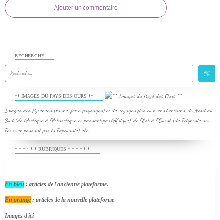
Ajouter un commentaire
RECHERCHE
** IMAGES DU PAYS DES OURS **
Images des Pyrénées (Faune, flore, paysages) et de voyages plus ou moins lointains, du Nord au
Sud (de l'Arctique à l'Antarctique en passant par l'Afrique), de l'Est à l'Ouest (de Polynésie au
Pérou en passant par la Papouasie), etc.
* * * * * * RUBRIQUES * * * * * *
En bleu
: articles de l'ancienne plateforme.
En orange
: articles de la nouvelle plateforme
Images d'ici