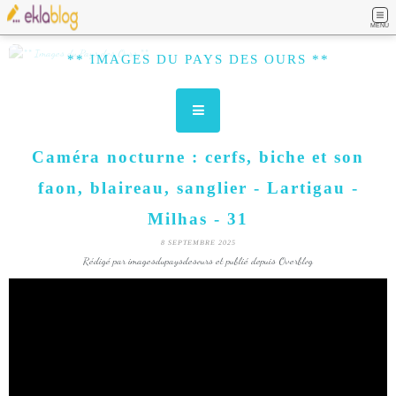
MENU
** IMAGES DU PAYS DES OURS **
Caméra nocturne : cerfs, biche et son
faon, blaireau, sanglier - Lartigau -
Milhas - 31
8 SEPTEMBRE 2025
Rédigé par imagesdupaysdesours et publié depuis Overblog