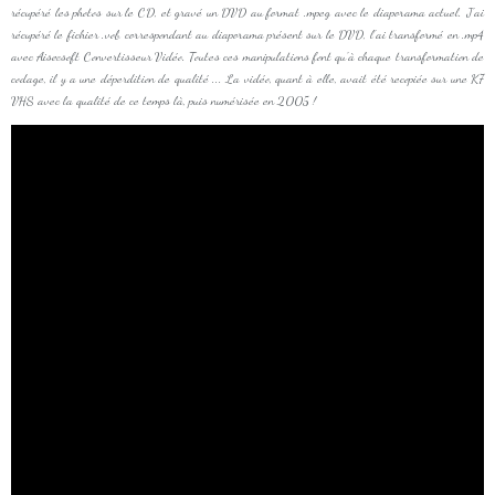
récupéré les photos sur le CD, et gravé un DVD au format .mpeg avec le diaporama actuel. J'ai
récupéré le fichier .vob correspondant au diaporama présent sur le DVD, l'ai transformé en .mp4
avec Aiseesoft Convertisseur Vidéo. Toutes ces manipulations font qu'à chaque transformation de
codage, il y a une déperdition de qualité ... La vidéo, quant à elle, avait été recopiée sur une K7
VHS avec la qualité de ce temps là, puis numérisée en 2005 !