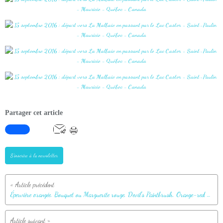
Partager cet article
S'inscrire à la newsletter
Épervière orangée, Bouquet ou Marguerite rouge, Devil's Paintbrush, Orange-red King Devil (Pilosella aurantiaca) - Grandes-Piles- Mauricie - Québec - Canada