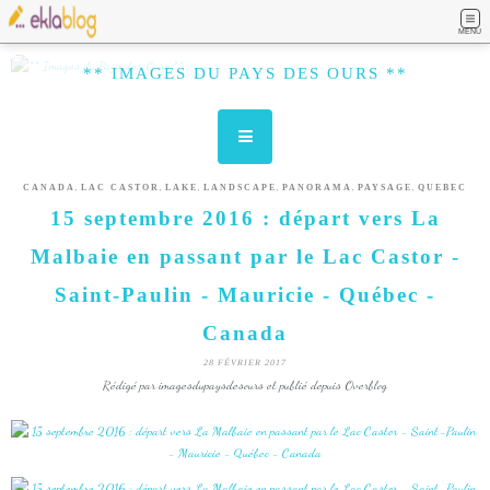
MENU
** IMAGES DU PAYS DES OURS **
,
,
,
,
,
,
CANADA
LAC CASTOR
LAKE
LANDSCAPE
PANORAMA
PAYSAGE
QUEBEC
15 septembre 2016 : départ vers La
Malbaie en passant par le Lac Castor -
Saint-Paulin - Mauricie - Québec -
Canada
28 FÉVRIER 2017
Rédigé par imagesdupaysdesours et publié depuis Overblog