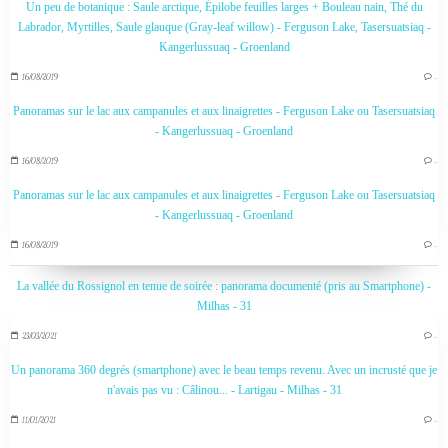
Un peu de botanique : Saule arctique, Épilobe feuilles larges + Bouleau nain, Thé du
Labrador, Myrtilles, Saule glauque (Gray-leaf willow) - Ferguson Lake, Tasersuatsiaq -
Kangerlussuaq - Groenland
16/08/2019
…
Panoramas sur le lac aux campanules et aux linaigrettes - Ferguson Lake ou Tasersuatsiaq
- Kangerlussuaq - Groenland
16/08/2019
…
Panoramas sur le lac aux campanules et aux linaigrettes - Ferguson Lake ou Tasersuatsiaq
- Kangerlussuaq - Groenland
16/08/2019
…
La vallée du Rossignol en tenue de soirée : panorama documenté (pris au Smartphone) -
Milhas - 31
23/03/2021
…
Un panorama 360 degrés (smartphone) avec le beau temps revenu. Avec un incrusté que je
n'avais pas vu : Câlinou... - Lartigau - Milhas - 31
11/01/2021
…