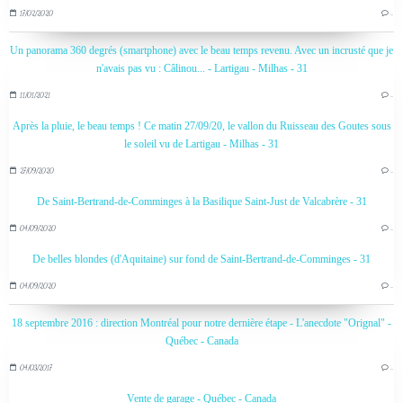
17/02/2020
…
Un panorama 360 degrés (smartphone) avec le beau temps revenu. Avec un incrusté que je
n'avais pas vu : Câlinou... - Lartigau - Milhas - 31
11/01/2021
…
Après la pluie, le beau temps ! Ce matin 27/09/20, le vallon du Ruisseau des Goutes sous
le soleil vu de Lartigau - Milhas - 31
27/09/2020
…
De Saint-Bertrand-de-Comminges à la Basilique Saint-Just de Valcabrère - 31
04/09/2020
…
De belles blondes (d'Aquitaine) sur fond de Saint-Bertrand-de-Comminges - 31
04/09/2020
…
18 septembre 2016 : direction Montréal pour notre dernière étape - L'anecdote "Orignal" -
Québec - Canada
04/03/2017
…
Vente de garage - Québec - Canada