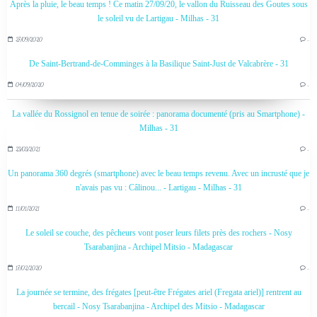
Après la pluie, le beau temps ! Ce matin 27/09/20, le vallon du Ruisseau des Goutes sous
le soleil vu de Lartigau - Milhas - 31
27/09/2020
…
De Saint-Bertrand-de-Comminges à la Basilique Saint-Just de Valcabrère - 31
04/09/2020
…
La vallée du Rossignol en tenue de soirée : panorama documenté (pris au Smartphone) -
Milhas - 31
23/03/2021
…
Un panorama 360 degrés (smartphone) avec le beau temps revenu. Avec un incrusté que je
n'avais pas vu : Câlinou... - Lartigau - Milhas - 31
11/01/2021
…
Le soleil se couche, des pêcheurs vont poser leurs filets près des rochers - Nosy
Tsarabanjina - Archipel Mitsio - Madagascar
17/02/2020
…
La journée se termine, des frégates [peut-être Frégates ariel (Fregata ariel)] rentrent au
bercail - Nosy Tsarabanjina - Archipel des Mitsio - Madagascar