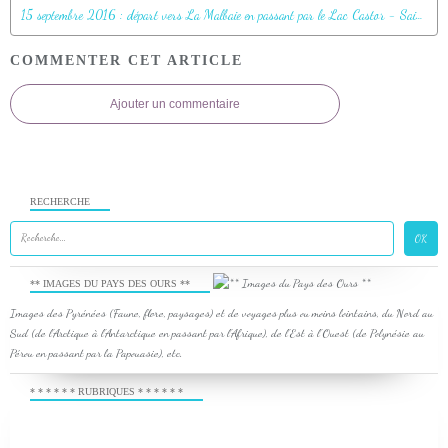
15 septembre 2016 : départ vers La Malbaie en passant par le Lac Castor - Saint-Paulin - Mauricie - Québec - Canada
COMMENTER CET ARTICLE
Ajouter un commentaire
RECHERCHE
** IMAGES DU PAYS DES OURS **
Images des Pyrénées (Faune, flore, paysages) et de voyages plus ou moins lointains, du Nord au
Sud (de l'Arctique à l'Antarctique en passant par l'Afrique), de l'Est à l'Ouest (de Polynésie au
Pérou en passant par la Papouasie), etc.
* * * * * * RUBRIQUES * * * * * *