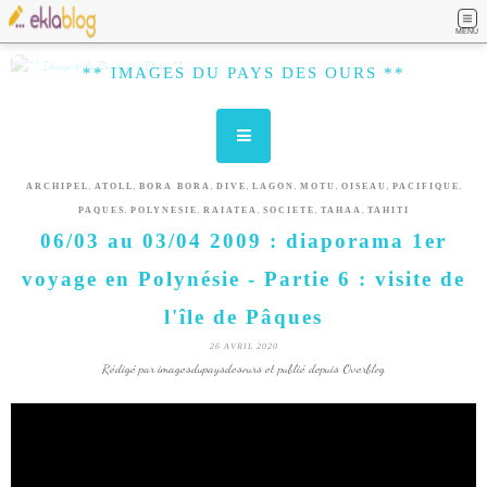
MENU
** IMAGES DU PAYS DES OURS **
,
,
,
,
,
,
,
,
ARCHIPEL
ATOLL
BORA BORA
DIVE
LAGON
MOTU
OISEAU
PACIFIQUE
,
,
,
,
,
PAQUES
POLYNESIE
RAIATEA
SOCIETE
TAHAA
TAHITI
06/03 au 03/04 2009 : diaporama 1er
voyage en Polynésie - Partie 6 : visite de
l'île de Pâques
26 AVRIL 2020
Rédigé par imagesdupaysdesours et publié depuis Overblog